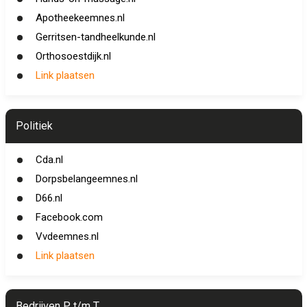
Apotheekeemnes.nl
Gerritsen-tandheelkunde.nl
Orthosoestdijk.nl
Link plaatsen
Politiek
Cda.nl
Dorpsbelangeemnes.nl
D66.nl
Facebook.com
Vvdeemnes.nl
Link plaatsen
Bedrijven P t/m T